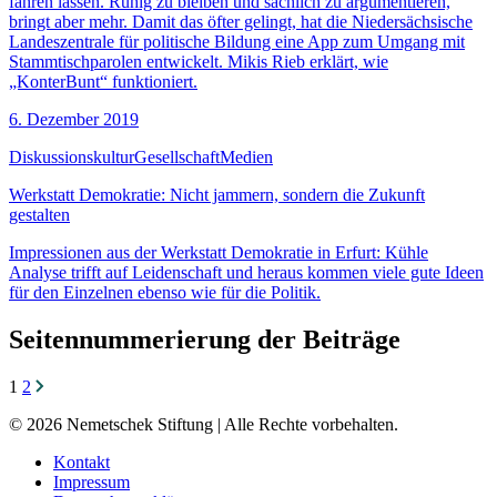
fahren lassen. Ruhig zu bleiben und sachlich zu argumentieren,
bringt aber mehr. Damit das öfter gelingt, hat die Niedersächsische
Landeszentrale für politische Bildung eine App zum Umgang mit
Stammtischparolen entwickelt. Mikis Rieb erklärt, wie
„KonterBunt“ funktioniert.
6. Dezember 2019
Diskussionskultur
Gesellschaft
Medien
Werkstatt Demokratie: Nicht jammern, sondern die Zukunft
gestalten
Impressionen aus der Werkstatt Demokratie in Erfurt: Kühle
Analyse trifft auf Leidenschaft und heraus kommen viele gute Ideen
für den Einzelnen ebenso wie für die Politik.
Seitennummerierung der Beiträge
1
2
© 2026 Nemetschek Stiftung | Alle Rechte vorbehalten.
Kontakt
Impressum